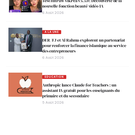
Test HitPaw VikPea v5.3.0 : Découverte de la
nouvelle fonction beauté vidéo IA
6 Août 2026
A LA UNE
DER /FJ et Al Rahma explorent un partenariat
pour renforcer la finance islamique au service
des entrepreneurs
6 Août 2026
EDUCATION
Anthropic lance Claude for Teachers : un
assistant IA gratuit pour les enseignants du
primaire et du secondaire
5 Août 2026