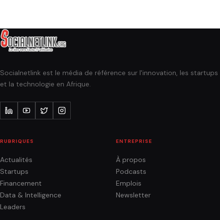
Socialnetlink est le média de référence sur l'innovation, les startups
et la technologie en Afrique.
RUBRIQUES
ENTREPRISE
Actualités
À propos
Startups
Podcasts
Financement
Emplois
Data & Intelligence
Newsletter
Leaders