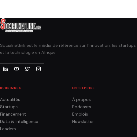
Socialnetlink est le média de référence sur l'innovation, les startups
et la technologie en Afrique.
RUBRIQUES
ENTREPRISE
Actualités
À propos
Startups
Podcasts
Financement
Emplois
Data & Intelligence
Newsletter
Leaders