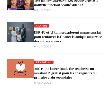
Test HitPaw VikPea v5.3.0 : Découverte de la
nouvelle fonction beauté vidéo IA
6 Août 2026
A LA UNE
DER /FJ et Al Rahma explorent un partenariat
pour renforcer la finance islamique au service
des entrepreneurs
6 Août 2026
EDUCATION
Anthropic lance Claude for Teachers : un
assistant IA gratuit pour les enseignants du
primaire et du secondaire
5 Août 2026