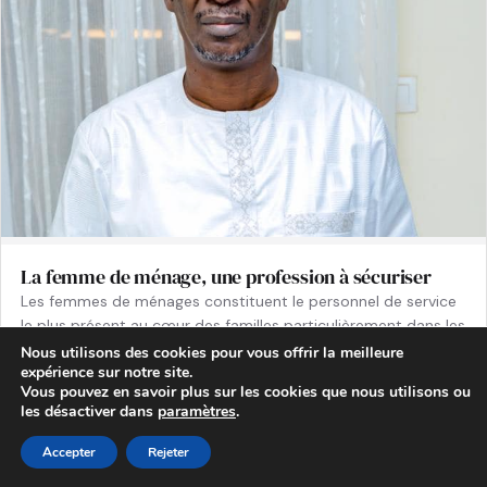
La femme de ménage, une profession à sécuriser
Les femmes de ménages constituent le personnel de service
le plus présent au cœur des familles particulièrement dans les
villes. Elles viennent…
Nous utilisons des cookies pour vous offrir la meilleure
12 DÉC 2023
expérience sur notre site.
Vous pouvez en savoir plus sur les cookies que nous utilisons ou
les désactiver dans
paramètres
.
Accepter
Rejeter
CONTRIBUTIONS