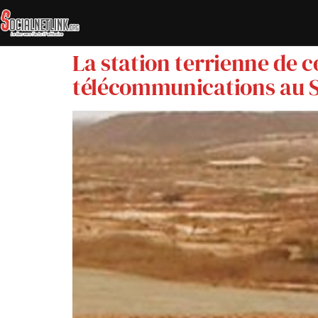
La station terrienne de
télécommunications au S