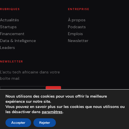
RUBRIQUES
ENTREPRISE
Actualités
À propos
Startups
Podcasts
Financement
Emplois
Data & Intelligence
Newsletter
Leaders
NEWSLETTER
L'actu tech africaine dans votre
boîte mail.
OK
Nous utilisons des cookies pour vous offrir la meilleure
expérience sur notre site.
Vous pouvez en savoir plus sur les cookies que nous utilisons ou
les désactiver dans
paramètres
.
ACTUALITÉS
ANALYSES
PODCASTS
AGENCE
CONTACT
Accepter
Rejeter
© 2026 Socialnetlink · Fait à Dakar, Sénégal.