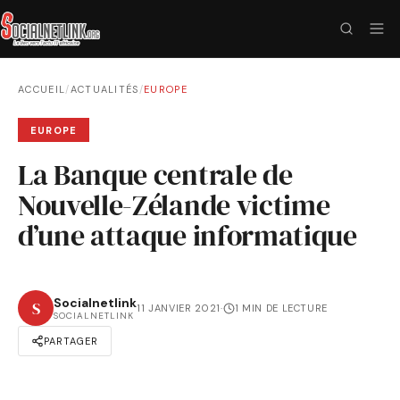
ACCUEIL
/
ACTUALITÉS
/
EUROPE
EUROPE
La Banque centrale de
Nouvelle-Zélande victime
d’une attaque informatique
Socialnetlink
S
11 JANVIER 2021
·
1 MIN DE LECTURE
SOCIALNETLINK
PARTAGER