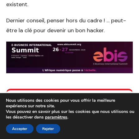
existent.
Dernier conseil, penser hors du cadre ! … peut-
être la clé pour devenir un bon hacker.
Nous utilisons des cookies pour vous offrir la meilleure
SOCIAL NET LINK
expérience sur notre site.
Vous pouvez en savoir plus sur les cookies que nous utilisons ou
Ne manquez aucune
les désactiver dans
paramètres
.
actualite tech et startup
Accepter
Rejeter
Rejoignez notre chaine WhatsApp et abonnez-