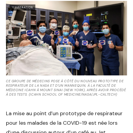
ILLUSTRATION
CE GROUPE DE MÉDECINS POSE À CÔTÉ DU NOUVEAU PROTOTYPE DE
RESPIRATEUR DE LA NASA ET D’UN MANNEQUIN, À LA FACULTÉ DE
MÉDECINE ICAHN À MOUNT SINAI (NEW YORK), APRÈS AVOIR PROCÉDÉ
À DES TESTS. (ICAHN SCHOOL OF MEDICINE/NASA/JPL-CALTECH)
La mise au point d’un prototype de respirateur
pour les malades de la COVID-19 est née lors
d’une discussion autour d’un café au Jet