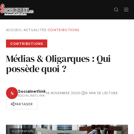
ACCUEIL
/
ACTUALITÉS
/
CONTRIBUTIONS
CONTRIBUTIONS
Médias & Oligarques : Qui
possède quoi ?
Socialnetlink
S
18 NOVEMBRE 2020
·
9 MIN DE LECTURE
SOCIALNETLINK
PARTAGER
ILLUSTRATION