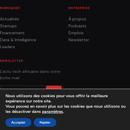
RUBRIQUES
ENTREPRISE
Actualités
À propos
Startups
Podcasts
Financement
Emplois
Data & Intelligence
Newsletter
Leaders
NEWSLETTER
L'actu tech africaine dans votre
boîte mail.
OK
Nous utilisons des cookies pour vous offrir la meilleure
expérience sur notre site.
Vous pouvez en savoir plus sur les cookies que nous utilisons ou
les désactiver dans
paramètres
.
ACTUALITÉS
ANALYSES
PODCASTS
AGENCE
CONTACT
Accepter
Rejeter
© 2026 Socialnetlink · Fait à Dakar, Sénégal.